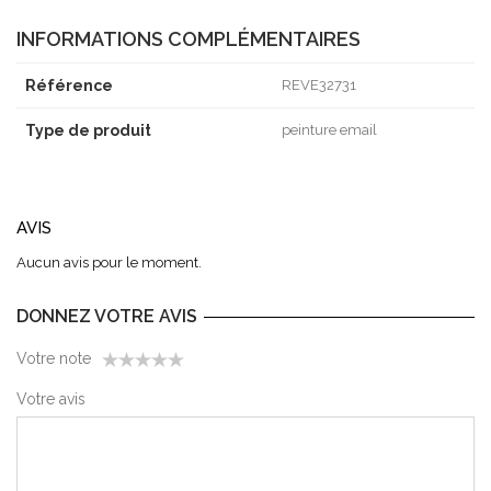
INFORMATIONS COMPLÉMENTAIRES
Référence
REVE32731
Type de produit
peinture email
AVIS
Aucun avis pour le moment.
DONNEZ VOTRE AVIS
Votre note
1
2
3
4
5
Votre avis