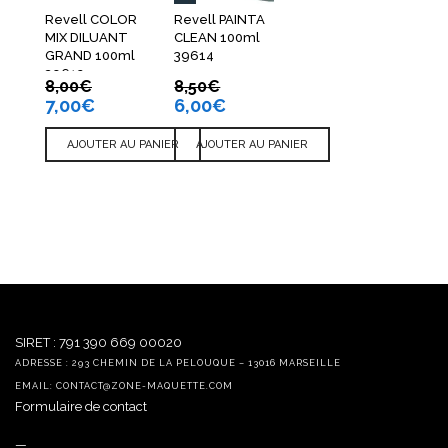
Revell COLOR
Revell PAINTA
MIX DILUANT
CLEAN 100ml
GRAND 100ml
39614
39612
8,00
€
8,50
€
7,00
€
6,00
€
AJOUTER AU PANIER
AJOUTER AU PANIER
SIRET : 791 390 669 00020
ADRESSE : 293 CHEMIN DE LA PELOUQUE – 13016 MARSEILLE
EMAIL: CONTACT@ZONE-MAQUETTE.COM
Formulaire de contact
—