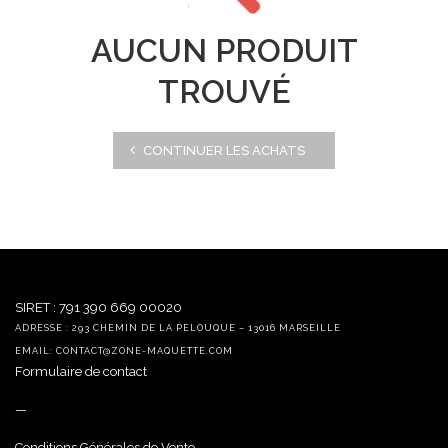
AUCUN PRODUIT
TROUVÉ
CONTINUER LES ACHATS
SIRET : 791 390 669 00020
ADRESSE : 293 CHEMIN DE LA PELOUQUE – 13016 MARSEILLE
EMAIL: CONTACT@ZONE-MAQUETTE.COM
Formulaire de contact
—
Conditions Générales de Vente