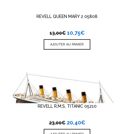
REVELL QUEEN MARY 2 05808
10,75
€
13,00
€
AJOUTER AU PANIER
REVELL R,M,S, TITANIC 05210
20,40
€
23,00
€