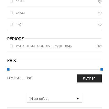
1/700
(3)
1/720
(1)
1/96
(1)
PÉRIODE
2ND GUERRE MONDIALE: 1939 - 1945
(12)
PRIX
Prix :
0€
—
80€
FILTRER