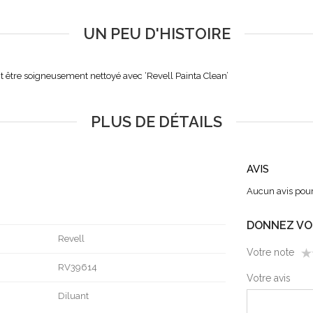
UN PEU D'HISTOIRE
ent être soigneusement nettoyé avec ‘Revell Painta Clean’
PLUS DE DÉTAILS
AVIS
Aucun avis pou
DONNEZ VO
Revell
Votre note
RV39614
1
2
3
4
5
Votre avis
Diluant