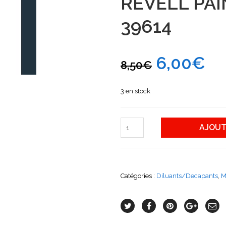
REVELL PA
39614
6,00
€
8,50
€
3 en stock
AJOUT
Catégories :
Diluants/Decapants
,
M