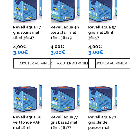
Revell aqua 47
Revell aqua 49
Revell aqua 57
gris souris mat
bleu clair mat
gris mat 18ml
18ml 36147
18ml 36149
36157
4,00
€
4,00
€
4,00
€
3,00
€
3,00
€
3,00
€
AJOUTER AU PANIER
AJOUTER AU PANIER
AJOUTER AU PANIER
Revell aqua 68
Revell aqua 77
Revell aqua 78
vert fonce RAF
gris basalt mat
gris blinde
mat 18ml
18ml 36177
panzer mat