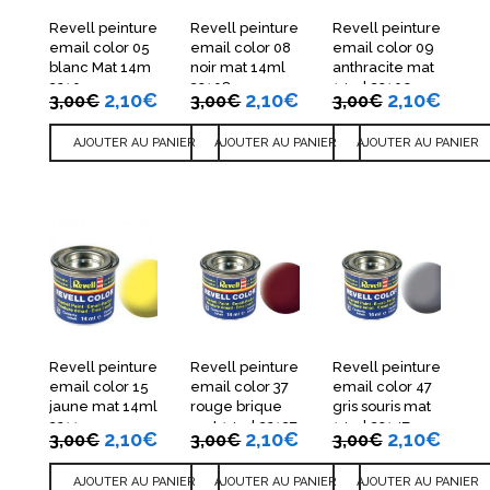
Revell peinture
Revell peinture
Revell peinture
email color 05
email color 08
email color 09
blanc Mat 14m
noir mat 14ml
anthracite mat
32105
32108
14ml 32109
2,10
€
2,10
€
2,10
€
3,00
€
3,00
€
3,00
€
AJOUTER AU PANIER
AJOUTER AU PANIER
AJOUTER AU PANIER
Revell peinture
Revell peinture
Revell peinture
email color 15
email color 37
email color 47
jaune mat 14ml
rouge brique
gris souris mat
32115
mat 14ml 32137
14ml 32147
2,10
€
2,10
€
2,10
€
3,00
€
3,00
€
3,00
€
AJOUTER AU PANIER
AJOUTER AU PANIER
AJOUTER AU PANIER