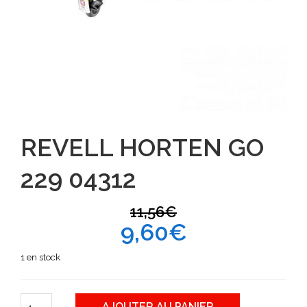
REVELL HORTEN GO
229 04312
11,56
€
9,60
€
1 en stock
AJOUTER AU PANIER