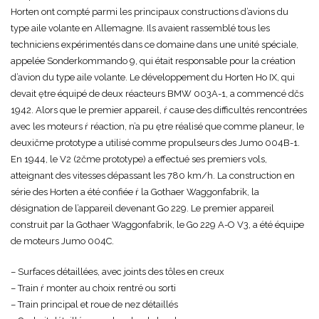
Horten ont compté parmi les principaux constructions d’avions du
type aile volante en Allemagne. Ils avaient rassemblé tous les
techniciens expérimentés dans ce domaine dans une unité spéciale,
appelée Sonderkommando 9, qui était responsable pour la création
d’avion du type aile volante. Le développement du Horten Ho IX, qui
devait ętre équipé de deux réacteurs BMW 003A-1, a commencé dčs
1942. Alors que le premier appareil, ŕ cause des difficultés rencontrées
avec les moteurs ŕ réaction, n’a pu ętre réalisé que comme planeur, le
deuxičme prototype a utilisé comme propulseurs des Jumo 004B-1.
En 1944, le V2 (2čme prototype) a effectué ses premiers vols,
atteignant des vitesses dépassant les 780 km/h. La construction en
série des Horten a été confiée ŕ la Gothaer Waggonfabrik, la
désignation de l’appareil devenant Go 229. Le premier appareil
construit par la Gothaer Waggonfabrik, le Go 229 A-O V3, a été équipe
de moteurs Jumo 004C.
– Surfaces détaillées, avec joints des tôles en creux
– Train ŕ monter au choix rentré ou sorti
– Train principal et roue de nez détaillés