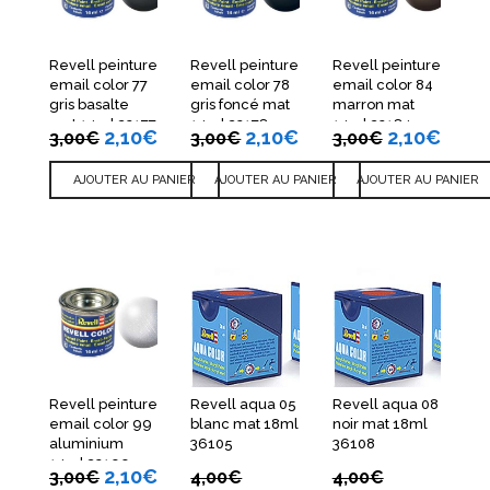
Revell peinture
Revell peinture
Revell peinture
email color 77
email color 78
email color 84
gris basalte
gris foncé mat
marron mat
mat 14ml 32177
14ml 32178
14ml 32184
2,10
€
2,10
€
2,10
€
3,00
€
3,00
€
3,00
€
AJOUTER AU PANIER
AJOUTER AU PANIER
AJOUTER AU PANIER
Revell peinture
Revell aqua 05
Revell aqua 08
email color 99
blanc mat 18ml
noir mat 18ml
aluminium
36105
36108
14ml 32199
2,10
€
3,00
€
4,00
€
4,00
€