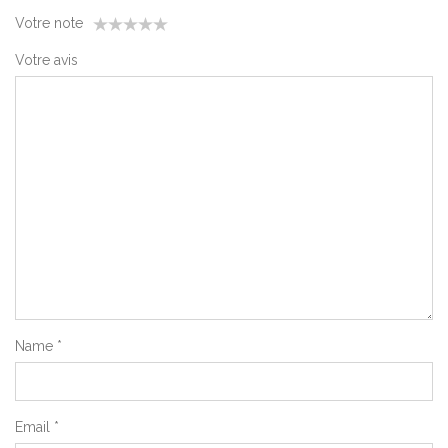
Votre note
1
2
3
4
5
Votre avis
Name
*
Email
*